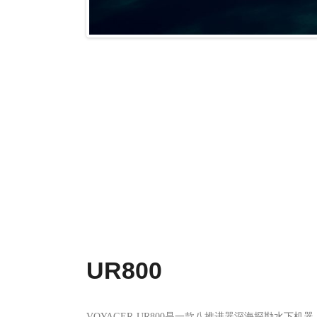
UR800
VOYAGER-UR800是一款八推进器深海探勘
景。
可拓展搭载声呐系统、水下三维激光、水质取样器等