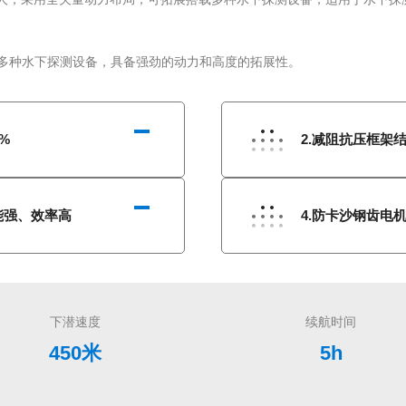
%
2.减阻抗压框架
能强、效率高
4.防卡沙钢齿电
下潜速度
续航时间
450米
5h
最大抗流
灯光
3节
3000流明*2