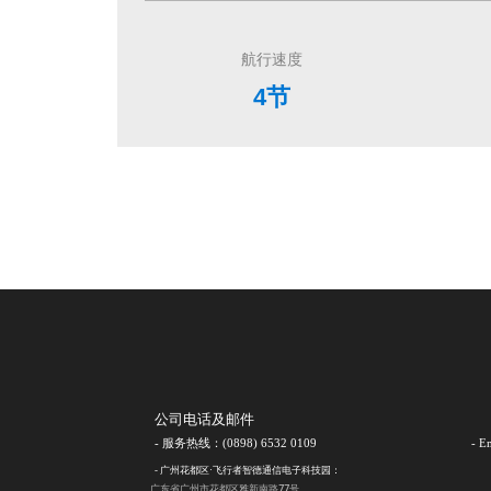
公司电话及邮件
- 服务热线：(0898) 6532 0109
- E
- 广州花都区·飞行者智德通信电子科技园：
广东省广州市花都区雅新南路77号
- 海南自贸港·空间信息数智化总部：
海南省海口市美兰区国兴大道7号新海航大厦
- 北京·飞行者无人智控（北京）研发创新研究院：
北京市丰台区北京低空经济产业园
琼ICP备19005155号-1
@2016-2022版权所有 海南飞行者科技有限公司