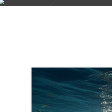
UR800
迭代优化，未来岂止极致